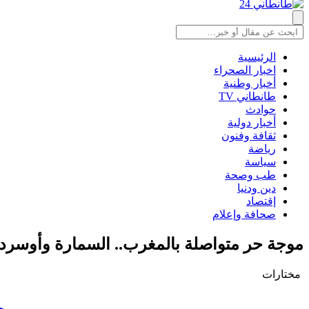
الرئيسية
اخبار الصحراء
أخبار وطنية
طانطاني TV
حوادث
أخبار دولية
ثقافة وفنون
رياضة
سياسة
طب وصحة
دين ودنيا
إقتصاد
صحافة وإعلام
موجة حر متواصلة بالمغرب.. السمارة وأوسرد 
مختارات