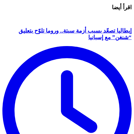
اقرأ أيضا
إيطاليا تصعّد بسبب أزمة سبتة.. وروما تلوّح بتعليق
“شنغن” مع إسبانيا