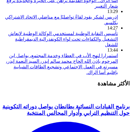
أسا الزاك.. الوجوه القديمة تراهن على الخبرة والجديدة ترفع
شعار التغيير
13:29
إدريس لشكر يقود لقاءً تواصليًا مع مناضلي الاتحاد الاشتراكي
بكلميم.
14:27
تأسيس النقابة الوطنية لمستخدمي الوكالة الوطنية لإنعاش
التشغيل والكفاءات تحت لواء الكونفدرالية الديمقراطية
للشغل
13:44
استمرارا لنهج الأب في العطاء وخدمة المجتمع، يواصل ابن
المرحوم بإذن الله الحاج محمد سالم إيدر، السيد النعمة إيدر،
مسيرته في العمل الاجتماعي وتشجيع الطاقات الشبابية
بإقليم آسا الزاك.
الأكثر مشاهدة
برنامج القيادات النسائية بطانطان يواصل دوراته التكوينية
حول التنظيم الترابي وأدوار المجالس المنتخبة