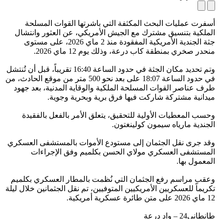
أسفرت عمليات البحث المكثفة التي باشرتها القوات المسلحة
الملكية بتنسيق مشترك مع الجيش الأمريكي، عن العثور وانتشال
جثة الجندية الأمريكية المفقودة منذ 2 ماي 2026، على مستوى
منحدر صخري بمنطقة كاب درعة، وذلك يوم 12 ماي 2026.
وتم تحديد مكان الجثة في حدود الساعة 16:40 تقريباً، قبل أن تُنتشل
في حدود الساعة 18:07 على بعد نحو 500 متر من موقع الحادث، من
طرف عناصر القوات المسلحة الملكية والوقاية المدنية، بعد جهود
ميدانية مشتركة شاركت فيها فرق برية وبحرية وجوية.
وحسب المعطيات الأولية للتحقيق، يتعلق الأمر بالفعل بالفقيدة
الجندية مارياه سيمون كولينغتون.
وقد جرى نقل الجثمان إلى مستودع الأموات بالمستشفى العسكري
المستشفى العسكري مولاي الحسن بكلميم وفق الإجراءات
المعمول بها.
وعقب مراسم رفع الجثمان التي نُظمت بالمطار العسكري بكلميم
تكريماً للعسكريين الأمريكيين المتوفيين، تم نقل الجثمانين خلال ليلة
12 ماي 2026 على متن طائرة عسكرية أمريكية.
طانطاني24 – واد درعة