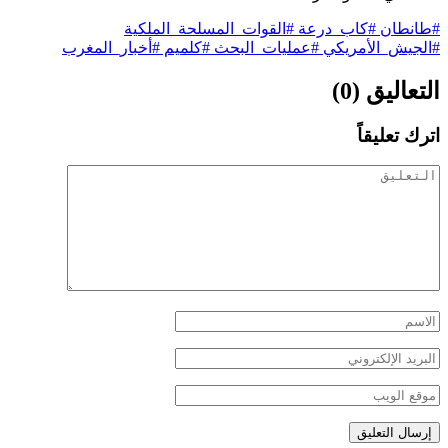
#طانطان #كاب_درعة #القوات_المسلحة_الملكية
#الجيش_الأمريكي #عمليات_البحث #كلميم #أخبار_المغرب
التعاليق (0)
اترك تعليقاً