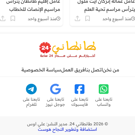
عامل عمالة إنزكان أيت ملول
عامل إقليم طانطان يترأس
يترأس مراسم تحية العلم
مراسيم الإنصات للخطاب
الوطني احتفاءً بالذكرى
الملكي السامي بمناسبة عيد
منذ أسبوع واحد
منذ أسبوع واحد
السابعة والعشرين لعيد
العرش المجيد.
العرش المجيد
من نخن
اتصل بنا
فريق العمل
سياسة الخصوصية
تابعنا على
تابعنا على
تابعنا على
تابعنا على
واتساب
فايسبوك
جوجل نيوز
تلغرام
© 2026 طانطاني 24. مدير النشر: علي اوس
استضافة وتطوير النجاح هوست