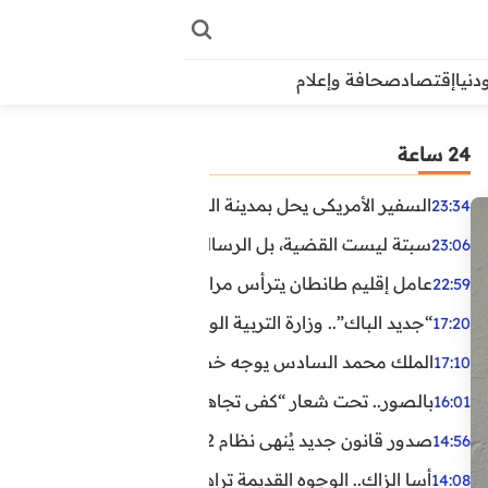
دنيا
إقتصاد
صحافة وإعلام
24 ساعة
السفير الأمريكي يحل بمدينة العيون في أول زيارة رسمية رفي
23:34
سبتة ليست القضية، بل الرسالة التي حملها البحر!
23:06
عامل إقليم طانطان يترأس مراسيم الإنصات للخطاب الملكي
22:59
“جديد الباك”.. وزارة التربية الوطنية تعتمد مستجدات لفائد
17:20
الملك محمد السادس يوجه خطابا ساميا إلى الأمة بمناسبة الذكرى الـ27 لتربع
17:10
بالصور.. تحت شعار “كفى تجاهلا”.. وقفة احتجاجية بكلميم ل
16:01
صدور قانون جديد يُنهي نظام 12 ساعة.. أعوان الحراسة الخاصة يستفيدون من المدة القانونية للشغل
14:56
أسا الزاك.. الوجوه القديمة تراهن على الخبرة والجديدة ترفع
14:08