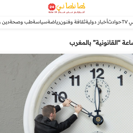
TV
حوادث
أخبار دولية
ثقافة وفنون
رياضة
سياسة
طب وصحة
دين و
ساعة “القانونية” بالمغرب