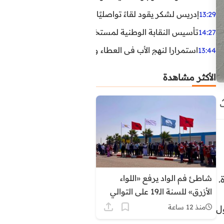
إدريس لشكر يقود لقاءً تواصليًا مع مناضلي الاتحاد الاشتراكي
13:29
تأسيس النقابة الوطنية لمستخدمي الوكالة الوطنية لإنعاش ا
14:27
استمرارا لنهج الأب في العطاء وخدمة المجتمع، يواصل ابن ال
13:44
الأكثر مشاهدة
شاطئ فم الواد يرفع «اللواء
.
الأزرق» للسنة الـ19 على التوالي
برسم صيف 2026
منذ 12 ساعة
 عند حلول