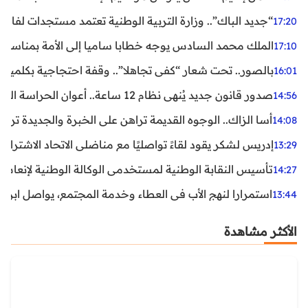
“جديد الباك”.. وزارة التربية الوطنية تعتمد مستجدات لفائد
17:20
الملك محمد السادس يوجه خطابا ساميا إلى الأمة بمناسبة الذكرى الـ27 لتربع
17:10
بالصور.. تحت شعار “كفى تجاهلا”.. وقفة احتجاجية بكلميم ل
16:01
صدور قانون جديد يُنهي نظام 12 ساعة.. أعوان الحراسة الخاصة يستفيدون من المدة القانونية للشغل
14:56
أسا الزاك.. الوجوه القديمة تراهن على الخبرة والجديدة ترفع
14:08
إدريس لشكر يقود لقاءً تواصليًا مع مناضلي الاتحاد الاشتراكي
13:29
تأسيس النقابة الوطنية لمستخدمي الوكالة الوطنية لإنعاش ا
14:27
استمرارا لنهج الأب في العطاء وخدمة المجتمع، يواصل ابن ال
13:44
الأكثر مشاهدة