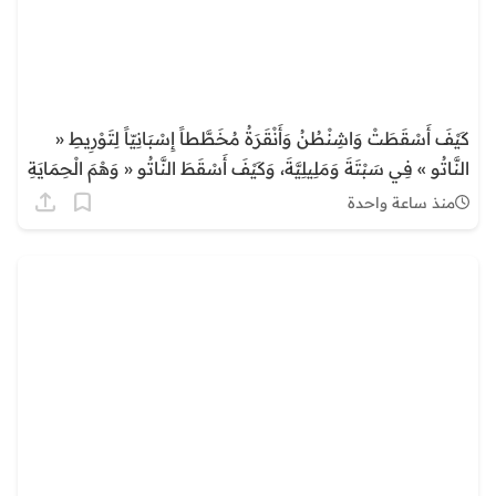
كَيْفَ أَسْقَطَتْ وَاشِنْطُنُ وَأَنْقَرَةُ مُخَطَّطاً إِسْبَانِيّاً لِتَوْرِيطِ «
النَّاتُو » فِي سَبْتَةَ وَمَلِيلِيَّةَ، وَكَيْفَ أَسْقَطَ النَّاتُو « وَهْمَ الْحِمَايَةِ
الْأَطْلَسِيَّةِ » وَأَجْبَرَ مَدْرِيدَ عَلَى الرُّضُوخِ لِلْوَاقِعِيَّةِ مَعَ الرِّبَاطِ؟
منذ ساعة واحدة