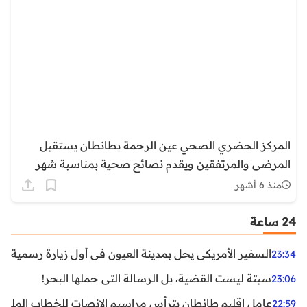
المركز الحضري الصحي عين الرحمة بطانطان يستقبل
المرضى والمرتفقين ويقدم نصائح صحية بمناسبة شهر
رمضان
منذ 6 أشهر
24 ساعة
السفير الأمريكي يحل بمدينة العيون في أول زيارة رسمية رفي
23:34
سبتة ليست القضية، بل الرسالة التي حملها البحر!
23:06
عامل إقليم طانطان يترأس مراسيم الإنصات للخطاب الملكي
22:59