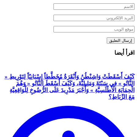
اقرأ أيضا
كَيْفَ أَسْقَطَتْ وَاشِنْطُنُ وَأَنْقَرَةُ مُخَطَّطاً إِسْبَانِيّاً لِتَوْرِيطِ «
النَّاتُو » فِي سَبْتَةَ وَمَلِيلِيَّةَ، وَكَيْفَ أَسْقَطَ النَّاتُو « وَهْمَ
الْحِمَايَةِ الْأَطْلَسِيَّةِ » وَأَجْبَرَ مَدْرِيدَ عَلَى الرُّضُوخِ لِلْوَاقِعِيَّةِ
مَعَ الرِّبَاطِ؟