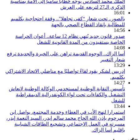
الملك محمد السادس يوجه خطابا ساميا إلى الأمة بمناسبة
الذكرى الـ27 لتربعه على العرش
16:01
بالصور.. تحت شعار “كفى تجاهلا”.. وقفة احتجاجية بكلميم
للمطالبة بإنقاذ القطاع الصحي بالجهة
14:56
صدور قانون جديد يُنهي نظام 12 ساعة.. أعوان الحراسة
الخاصة يستفيدون من المدة القانونية للشغل
14:08
أسا الزاك.. الوجوه القديمة تراهن على الخبرة والجديدة ترفع
شعار التغيير
13:29
إدريس لشكر يقود لقاءً تواصليًا مع مناضلي الاتحاد الاشتراكي
بكلميم.
14:27
تأسيس النقابة الوطنية لمستخدمي الوكالة الوطنية لإنعاش
التشغيل والكفاءات تحت لواء الكونفدرالية الديمقراطية
للشغل
13:44
استمرارا لنهج الأب في العطاء وخدمة المجتمع، يواصل ابن
المرحوم بإذن الله الحاج محمد سالم إيدر، السيد النعمة إيدر،
مسيرته في العمل الاجتماعي وتشجيع الطاقات الشبابية
بإقليم آسا الزاك.