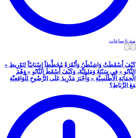
منذ 6 ساعات
كَيْفَ أَسْقَطَتْ وَاشِنْطُنُ وَأَنْقَرَةُ مُخَطَّطاً إِسْبَانِيّاً لِتَوْرِيطِ «
النَّاتُو » فِي سَبْتَةَ وَمَلِيلِيَّةَ، وَكَيْفَ أَسْقَطَ النَّاتُو « وَهْمَ
الْحِمَايَةِ الْأَطْلَسِيَّةِ » وَأَجْبَرَ مَدْرِيدَ عَلَى الرُّضُوخِ لِلْوَاقِعِيَّةِ
مَعَ الرِّبَاطِ؟