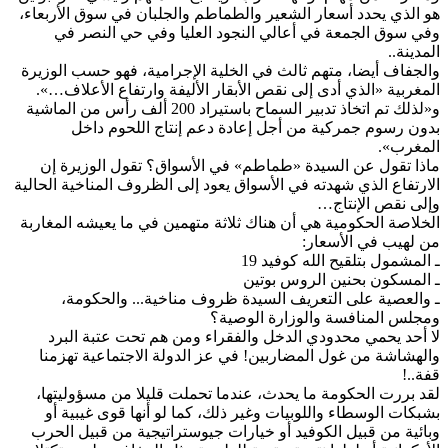
هو الذي يحدد أسعار الشعير والطماطم والجلبان في سوق الأربعاء،
وفي سوق الجمعة في أعالي النجود العليا وفي حي النصر في
المدينة‫..‬
والجفاف أيضا، متهم ثالث في الخلية الإجرامية، فهو حسب الوزيرة
المغربية «الذي أدى إلى نقص الأبقار الأليفة وارتفاع الأعلاف‫…‬».
و«لذلك تم اتخاذ تدبير السماح باستيراد 200 ألف رأس من الماشية
بدون رسوم جمركية من أجل إعادة دعم إنتاج اللحوم داخل
المغرب».
ماذا تقول عن السيدة «طماطم» في الأسواق؟ تقول الوزيرة إن
الارتفاع الذي شهدته في الأسواق يعود إلى الظروف المناخية الحالية
وإلى نقص الإنتاج‫…
الخلاصة الحكومية هي أن هناك ثلاثة متهمين في ما يعيشه المغاربة
من لهيب في الأسعار‫:‬
ـ المشمول بتلقيح الله كوفيد 19
ـ المسكون بحنين الروس بوتين
ـ والعصية على التعريف السيدة ظروف مناخية‫..‬. والحكومة،
ومجلس المنافسة والوزارة الوصية؟
لا أحد يحمي محدودي الدخل والفقراء ومن هم تحت عتبة البرد
والهشاشة من غول المضاربين‫!‬ في عز الدولة الاجتماعية تهزمنا
قفة‫..!‬
لقد بررت الحكومة ما يحدث، عندما تحملت قليلا من مسؤوليتها،
بشبكات الوسطاء واللوبيات وغير ذلك، كما لو أنها قوى غيبية أو
وبائية من قبيل الكوفيد أو خيارات جيوستراتيجية من قبيل الحرب