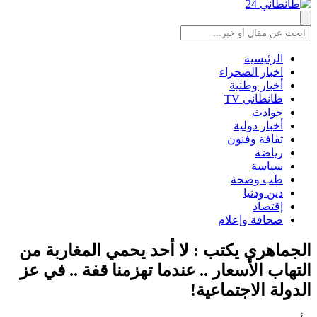
الرئيسية
اخبار الصحراء
أخبار وطنية
طانطاني TV
حوادث
أخبار دولية
ثقافة وفنون
رياضة
سياسة
طب وصحة
دين ودنيا
إقتصاد
صحافة وإعلام
الجماهري يكتب : لا أحد يحمي المغاربة من
التهاب الأسعار .. عندما تهزمنا قفة ‫..‬ في عز
الدولة الاجتماعية‫!‬