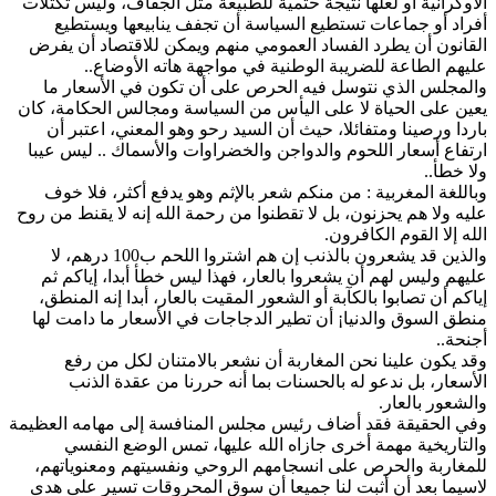
الأوكرانية أو لعلها نتيجة حتمية للطبيعة مثل الجفاف، وليس تكتلات
أفراد أو جماعات تستطيع السياسة أن تجفف ينابيعها ويستطيع
القانون أن يطرد الفساد العمومي منهم ويمكن للاقتصاد أن يفرض
عليهم الطاعة للضريبة الوطنية في مواجهة هاته الأوضاع‫..‬
والمجلس الذي نتوسل فيه الحرص على أن تكون في الأسعار ما
يعين على الحياة لا على اليأس من السياسة ومجالس الحكامة، كان
باردا ورصينا ومتفائلا، حيث أن السيد رحو وهو المعني، اعتبر أن
ارتفاع أسعار اللحوم والدواجن والخضراوات والأسماك ‫..‬ ليس عيبا
ولا خطأ‫..‬
وباللغة المغربية ‫:‬ من منكم شعر بالإثم وهو يدفع أكثر، فلا خوف
عليه ولا هم يحزنون، بل لا تقطنوا من رحمة الله إنه لا يقنط من روح
الله إلا القوم الكافرون‫.‬
والذين قد يشعرون بالذنب إن هم اشتروا اللحم ب100 درهم، لا
عليهم وليس لهم أن يشعروا بالعار، فهذا ليس خطأ أبدا، إياكم ثم
إياكم أن تصابوا بالكآبة أو الشعور المقيت بالعار، أبدا إنه المنطق،
منطق السوق والدنيا¡ أن تطير الدجاجات في الأسعار ما دامت لها
أجنحة..
وقد يكون علينا نحن المغاربة أن نشعر بالامتنان لكل من رفع
الأسعار، بل ندعو له بالحسنات بما أنه حررنا من عقدة الذنب
والشعور بالعار.
وفي الحقيقة فقد أضاف رئيس مجلس المنافسة إلى مهامه العظيمة
والتاريخية مهمة أخرى جازاه الله عليها، تمس الوضع النفسي
للمغاربة والحرص على انسجامهم الروحي ونفسيتهم ومعنوياتهم،
لاسيما بعد أن أثبت لنا جميعا أن سوق المحروقات تسير على هدى