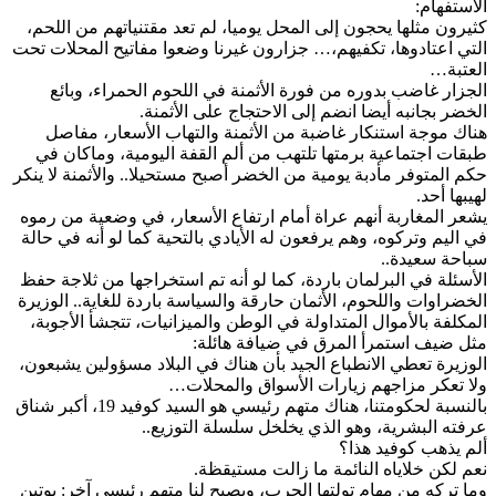
الاستفهام‫:‬
كثيرون مثلها يحجون إلى المحل يوميا، لم تعد مقتنياتهم من اللحم،
التي اعتادوها، تكفيهم،… جزارون غيرنا وضعوا مفاتيح المحلات تحت
العتبة…
الجزار غاضب بدوره من فورة الأثمنة في اللحوم الحمراء، وبائع
الخضر بجانبه أيضا انضم إلى الاحتجاج على الأثمنة.
هناك موجة استنكار غاضبة من الأثمنة والتهاب الأسعار، مفاصل
طبقات اجتماعية برمتها تلتهب من ألم القفة اليومية، وماكان في
حكم المتوفر مأدبة يومية من الخضر أصبح مستحيلا.. والأثمنة لا ينكر
لهيبها أحد.
يشعر المغاربة أنهم عراة أمام ارتفاع الأسعار، في وضعية من رموه
في اليم وتركوه، وهم يرفعون له الأيادي بالتحية كما لو أنه في حالة
سباحة سعيدة‫..‬
الأسئلة في البرلمان باردة، كما لو أنه تم استخراجها من ثلاجة حفظ
الخضراوات واللحوم، الأثمان حارقة والسياسة باردة للغاية‫..‬ الوزيرة
المكلفة بالأموال المتداولة في الوطن والميزانيات، تتجشأ الأجوبة،
مثل ضيف استمرأ المرق في ضيافة هائلة‫:‬
الوزيرة تعطي الانطباع الجيد بأن هناك في البلاد مسؤولين يشبعون،
ولا تعكر مزاجهم زيارات الأسواق والمحلات…
بالنسبة لحكومتنا، هناك متهم رئيسي هو السيد كوفيد 19، أكبر شناق
عرفته البشرية، وهو الذي يخلخل سلسلة التوزيع‫..‬
ألم يذهب كوفيد هذا؟
نعم لكن خلاياه النائمة ما زالت مستيقظة‫.‬
وما تركه من مهام تولتها الحرب، ويصبح لنا متهم رئيسي آخر‫:‬ بوتين