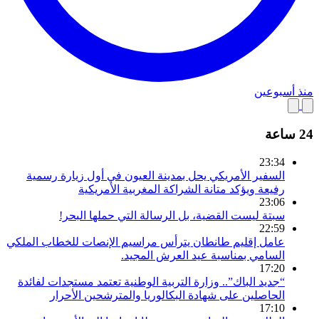
منذ أسبوعين
24 ساعة
23:34
السفير الأمريكي يحل بمدينة العيون في أول زيارة رسمية
رفيعة ويؤكد متانة الشراكة المغربية الأمريكية
23:06
سبتة ليست القضية، بل الرسالة التي حملها البحر!
22:59
عامل إقليم طانطان يترأس مراسيم الإنصات للخطاب الملكي
السامي بمناسبة عيد العرش المجيد.
17:20
“جديد الباك”.. وزارة التربية الوطنية تعتمد مستجدات لفائدة
الحاصلين على شهادة البكالوريا والمترشحين الأحرار
17:10