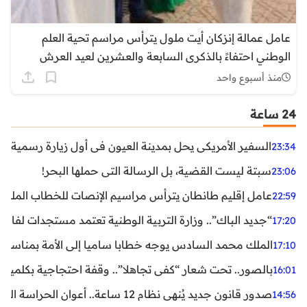
عامل عمالة إنزكان أيت ملول يترأس مراسم تحية العلم
الوطني احتفاءً بالذكرى السابعة والعشرين لعيد العرش
المجيد
منذ أسبوع واحد
24 ساعة
السفير الأمريكي يحل بمدينة العيون في أول زيارة رسمية رفي
23:34
سبتة ليست القضية، بل الرسالة التي حملها البحر!
23:06
عامل إقليم طانطان يترأس مراسيم الإنصات للخطاب الملكي
22:59
“جديد الباك”.. وزارة التربية الوطنية تعتمد مستجدات لفائد
17:20
الملك محمد السادس يوجه خطابا ساميا إلى الأمة بمناسبة الذكرى الـ27 لتربع
17:10
بالصور.. تحت شعار “كفى تجاهلا”.. وقفة احتجاجية بكلميم ل
16:01
صدور قانون جديد يُنهي نظام 12 ساعة.. أعوان الحراسة الخاصة يستفيدون من المدة القانونية للشغل
14:56