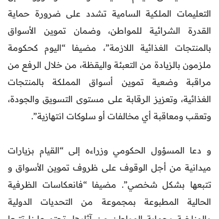
التعليمات الملكية السامية تشدد على ضرورة حماية
القدرة الشرائية للمواطن، وضمان تموين الأسواق
بالمنتجات الغذائية اللازمة”، مضيفا “اليوم كحكومة
ملزمون بالزيادة من التعبئة واليقظة، من خلال الرفع من
مراقبة وضعية تموين أسواق المملكة بالمنتجات
الغذائية، وتعزيز الرقابة على مستوى التسويق والجودة،
وتعقب ومعاقبة أي مخالفات أو سلوكات انتهازية”.
و دعا المسؤول الحكومي وزراءه إلى “القيام بزيارات
ميدانية من أجل الوقوف على ظروف تموين الأسواق و
تتبعها بشكل شخصي”. مضيفا “فانعكاسات الظرفية
الحالية المطبوعة بمجموعة من التحديات الدولية
والمناخية وحماية المواطن من آثارها، تحتم علينا تتبعا