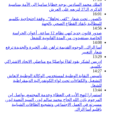
الملك محمد السادس يوجه خطابا ساميا إلى الأمة بمناسبة
الذكرى الـ27 لتربعه على العرش
16:01
بالصور.. تحت شعار “كفى تجاهلا”.. وقفة احتجاجية بكلميم
للمطالبة بإنقاذ القطاع الصحي بالجهة
14:56
صدور قانون جديد يُنهي نظام 12 ساعة.. أعوان الحراسة
الخاصة يستفيدون من المدة القانونية للشغل
14:08
أسا الزاك.. الوجوه القديمة تراهن على الخبرة والجديدة ترفع
شعار التغيير
13:29
إدريس لشكر يقود لقاءً تواصليًا مع مناضلي الاتحاد الاشتراكي
بكلميم.
14:27
تأسيس النقابة الوطنية لمستخدمي الوكالة الوطنية لإنعاش
التشغيل والكفاءات تحت لواء الكونفدرالية الديمقراطية
للشغل
13:44
استمرارا لنهج الأب في العطاء وخدمة المجتمع، يواصل ابن
المرحوم بإذن الله الحاج محمد سالم إيدر، السيد النعمة إيدر،
مسيرته في العمل الاجتماعي وتشجيع الطاقات الشبابية
بإقليم آسا الزاك.