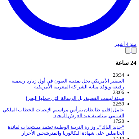
منذ 4 أشهر
24 ساعة
23:34
السفير الأمريكي يحل بمدينة العيون في أول زيارة رسمية
رفيعة ويؤكد متانة الشراكة المغربية الأمريكية
23:06
سبتة ليست القضية، بل الرسالة التي حملها البحر!
22:59
عامل إقليم طانطان يترأس مراسيم الإنصات للخطاب الملكي
السامي بمناسبة عيد العرش المجيد.
17:20
“جديد الباك”.. وزارة التربية الوطنية تعتمد مستجدات لفائدة
الحاصلين على شهادة البكالوريا والمترشحين الأحرار
17:10