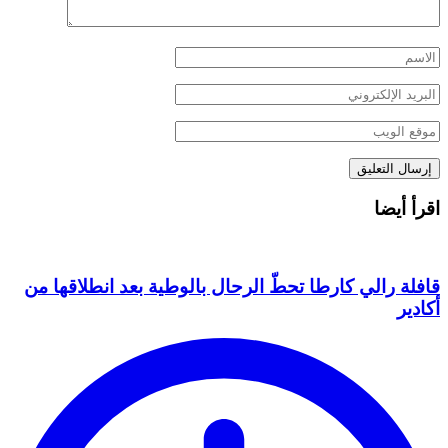
اقرأ أيضا
قافلة رالي كارطا تحطّ الرحال بالوطية بعد انطلاقها من
أكادير