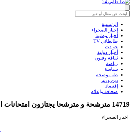
الرئيسية
اخبار الصحراء
أخبار وطنية
طانطاني TV
حوادث
أخبار دولية
ثقافة وفنون
رياضة
سياسة
طب وصحة
دين ودنيا
إقتصاد
صحافة وإعلام
14719 مترشحة و مترشحا يجتازون امتحانات البكالوريا للسنتين الأولى والثانية برسم دورة يونيو 2022 على مستوى الجهة.
اخبار الصحراء