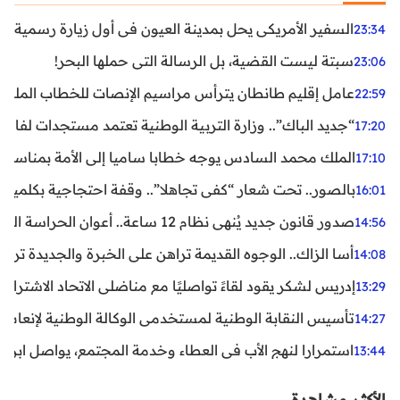
السفير الأمريكي يحل بمدينة العيون في أول زيارة رسمية رفي
23:34
سبتة ليست القضية، بل الرسالة التي حملها البحر!
23:06
عامل إقليم طانطان يترأس مراسيم الإنصات للخطاب الملكي
22:59
“جديد الباك”.. وزارة التربية الوطنية تعتمد مستجدات لفائد
17:20
الملك محمد السادس يوجه خطابا ساميا إلى الأمة بمناسبة الذكرى الـ27 لتربع
17:10
بالصور.. تحت شعار “كفى تجاهلا”.. وقفة احتجاجية بكلميم ل
16:01
صدور قانون جديد يُنهي نظام 12 ساعة.. أعوان الحراسة الخاصة يستفيدون من المدة القانونية للشغل
14:56
أسا الزاك.. الوجوه القديمة تراهن على الخبرة والجديدة ترفع
14:08
إدريس لشكر يقود لقاءً تواصليًا مع مناضلي الاتحاد الاشتراكي
13:29
تأسيس النقابة الوطنية لمستخدمي الوكالة الوطنية لإنعاش ا
14:27
استمرارا لنهج الأب في العطاء وخدمة المجتمع، يواصل ابن ال
13:44
الأكثر مشاهدة