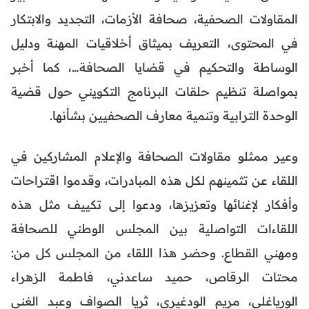
المقاولات الصحفية، صحافة الأزمات، التجديد والابتكار
في المحتوى، التعريف بميثاق أخلاقيات المهنة ودليل
الوساطة والتحكيم في قضايا الصحافة…، كما أخبر
بمواصلة تنظيم حلقات البرنامج التكويني حول قضية
الوحدة الترابية وتنمية معارف الصحفيين بشأنها.
وعير ممثلو مقاولات الصحافة والإعلام المشاركين في
اللقاء عن تثمينهم لكل هذه المبادرات، وقدموا اقتراحات
وأفكار لإغنائها وتعزيزها، ودعوا إلى تكييف مثل هذه
اللقاءات التواصلية بين المجلس الوطني للصحافة
ومهني القطاع. وحضر هذا اللقاء من المجلس كل من:
محتات الرقاص، حميد ساعدني، فاطمة الزهراء
الورياغلي، مريم الودغيري، ثريا الصواف وعبد الغني