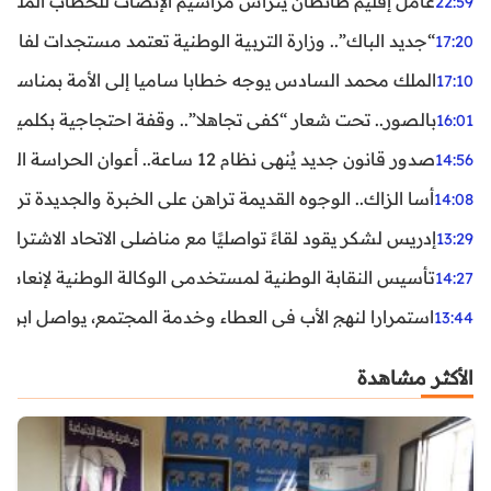
عامل إقليم طانطان يترأس مراسيم الإنصات للخطاب الملكي
22:59
“جديد الباك”.. وزارة التربية الوطنية تعتمد مستجدات لفائد
17:20
الملك محمد السادس يوجه خطابا ساميا إلى الأمة بمناسبة الذكرى الـ27 لتربع
17:10
بالصور.. تحت شعار “كفى تجاهلا”.. وقفة احتجاجية بكلميم ل
16:01
صدور قانون جديد يُنهي نظام 12 ساعة.. أعوان الحراسة الخاصة يستفيدون من المدة القانونية للشغل
14:56
أسا الزاك.. الوجوه القديمة تراهن على الخبرة والجديدة ترفع
14:08
إدريس لشكر يقود لقاءً تواصليًا مع مناضلي الاتحاد الاشتراكي
13:29
تأسيس النقابة الوطنية لمستخدمي الوكالة الوطنية لإنعاش ا
14:27
استمرارا لنهج الأب في العطاء وخدمة المجتمع، يواصل ابن ال
13:44
الأكثر مشاهدة