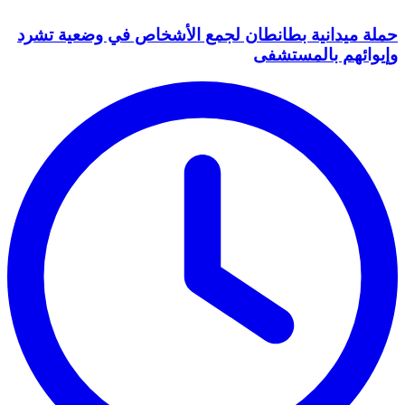
حملة ميدانية بطانطان لجمع الأشخاص في وضعية تشرد
وإيوائهم بالمستشفى