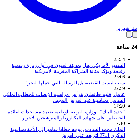
منذ شهرين
24 ساعة
23:34
السفير الأمريكي يحل بمدينة العيون في أول زيارة رسمية
رفيعة ويؤكد متانة الشراكة المغربية الأمريكية
23:06
سبتة ليست القضية، بل الرسالة التي حملها البحر!
22:59
عامل إقليم طانطان يترأس مراسيم الإنصات للخطاب الملكي
السامي بمناسبة عيد العرش المجيد.
17:20
“جديد الباك”.. وزارة التربية الوطنية تعتمد مستجدات لفائدة
الحاصلين على شهادة البكالوريا والمترشحين الأحرار
17:10
الملك محمد السادس يوجه خطابا ساميا إلى الأمة بمناسبة
الذكرى الـ27 لتربعه على العرش