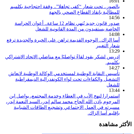
16:01
بالصور.. تحت شعار “كفى تجاهلا”.. وقفة احتجاجية بكلميم
للمطالبة بإنقاذ القطاع الصحي بالجهة
14:56
صدور قانون جديد يُنهي نظام 12 ساعة.. أعوان الحراسة
الخاصة يستفيدون من المدة القانونية للشغل
14:08
أسا الزاك.. الوجوه القديمة تراهن على الخبرة والجديدة ترفع
شعار التغيير
13:29
إدريس لشكر يقود لقاءً تواصليًا مع مناضلي الاتحاد الاشتراكي
بكلميم.
14:27
تأسيس النقابة الوطنية لمستخدمي الوكالة الوطنية لإنعاش
التشغيل والكفاءات تحت لواء الكونفدرالية الديمقراطية
للشغل
13:44
استمرارا لنهج الأب في العطاء وخدمة المجتمع، يواصل ابن
المرحوم بإذن الله الحاج محمد سالم إيدر، السيد النعمة إيدر،
مسيرته في العمل الاجتماعي وتشجيع الطاقات الشبابية
بإقليم آسا الزاك.
الأكثر مشاهدة