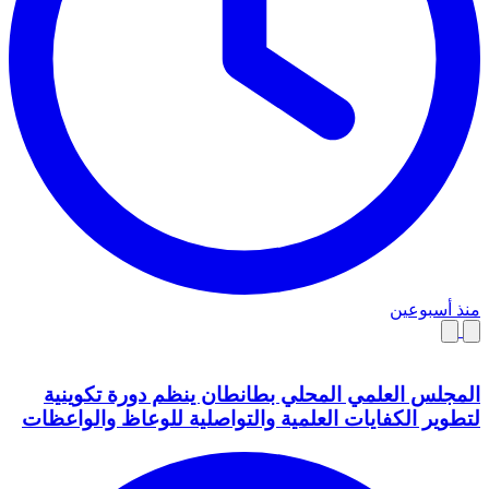
منذ أسبوعين
المجلس العلمي المحلي بطانطان ينظم دورة تكوينية
لتطوير الكفايات العلمية والتواصلية للوعاظ والواعظات