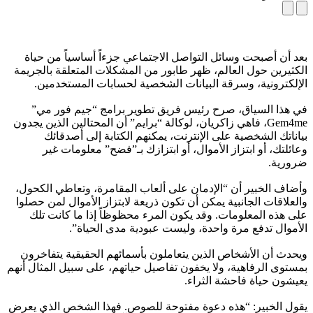
بعد أن أصبحت وسائل التواصل الاجتماعي جزءاً أساسياً من حياة
الكثيرين حول العالم، ظهر طابور من المشكلات المتعلقة بالجريمة
الإلكترونية، وسرقة البيانات الشخصية لحسابات المستخدمين.
في هذا السياق، صرح رئيس فريق تطوير برامج “جيم فور مي”
Gem4me، فاهي زاكريان، لوكالة “برايم” أن المحتالين الذين يجدون
بياناتك الشخصية على الإنترنت، يمكنهم الكتابة إلى أصدقائك
وعائلتك، أو ابتزاز الأموال، أو ابتزازك بـ”فضح” معلومات غير
ضرورية.
وأضاف الخبير أن “الإدمان على ألعاب المقامرة، وتعاطي الكحول،
والعلاقات الجانبية يمكن أن تكون ذريعة لابتزاز الأموال لمن حصلوا
على هذه المعلومات. وقد يكون المرء محظوظاً إذا ما كانت تلك
الأموال تدفع مرة واحدة، وليست عبودية مدى الحياة”.
ويحدث أن الأشخاص الذين يتعاملون بأسمائهم الحقيقية يتفاخرون
بمستوى الرفاهية، ولا يخفون تفاصيل حياتهم، على سبيل المثال أنهم
يعيشون حياة فاحشة الثراء.
يقول الخبير: “هذه دعوة مفتوحة للصوص. فهذا الشخص الذي يعرض