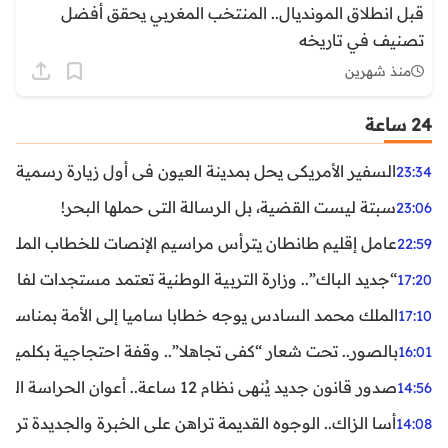
قبل انطلاق المونديال.. المنتخب المغربي يحقق أفضل
تصنيف في تاريخه
منذ شهرين
24 ساعة
السفير الأمريكي يحل بمدينة العيون في أول زيارة رسمية رفي
23:34
سبتة ليست القضية، بل الرسالة التي حملها البحر!
23:06
عامل إقليم طانطان يترأس مراسيم الإنصات للخطاب الملكي
22:59
“جديد الباك”.. وزارة التربية الوطنية تعتمد مستجدات لفائد
17:20
الملك محمد السادس يوجه خطابا ساميا إلى الأمة بمناسبة الذكرى الـ27 لتربع
17:10
بالصور.. تحت شعار “كفى تجاهلا”.. وقفة احتجاجية بكلميم ل
16:01
صدور قانون جديد يُنهي نظام 12 ساعة.. أعوان الحراسة الخاصة يستفيدون من المدة القانونية للشغل
14:56
أسا الزاك.. الوجوه القديمة تراهن على الخبرة والجديدة ترفع
14:08