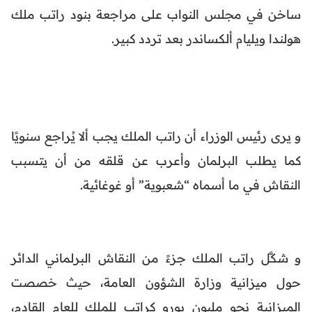
ساخن في مجلس النواب على مراجعة بنود راتب ملك
هولندا ويليام ألكساندر بعد تردد كبير.
و يرى رئيس الوزراء أن راتب الملك يجب ألا يُراجع سنويًا
كما يطلب البرلمان وأعرب عن قلقه من أن يتسبب
النقاش في ما أسماه “شعبوية” أو غوغائية.
و شكَّل راتب الملك جزءً من النقاش البرلماني الدائر
حول ميزانية وزارة الشؤون العامة، حيث خصصت
الميزانية نحو مليون يورو كراتب للملك للعام القادم،