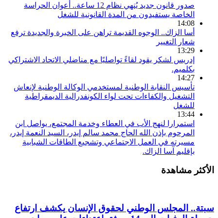
صدور قانون جديد يُنهي نظام 12 ساعة.. أعوان الحراسة
الخاصة يستفيدون من المدة القانونية للشغل
14:08
أسا الزاك.. الوجوه القديمة تراهن على الخبرة والجديدة ترفع
شعار التغيير
13:29
إدريس لشكر يقود لقاءً تواصليًا مع مناضلي الاتحاد الاشتراكي
بكلميم.
14:27
تأسيس النقابة الوطنية لمستخدمي الوكالة الوطنية لإنعاش
التشغيل والكفاءات تحت لواء الكونفدرالية الديمقراطية
للشغل
13:44
استمرارا لنهج الأب في العطاء وخدمة المجتمع، يواصل ابن
المرحوم بإذن الله الحاج محمد سالم إيدر، السيد النعمة إيدر،
مسيرته في العمل الاجتماعي وتشجيع الطاقات الشبابية
بإقليم آسا الزاك.
الأكثر مشاهدة
سبتة.. المجلس الوطني لحقوق الإنسان يكشف ارتفاع