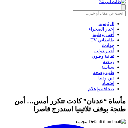
الرئيسية
اخبار الصحراء
أخبار وطنية
طانطاني TV
حوادث
أخبار دولية
ثقافة وفنون
رياضة
سياسة
طب وصحة
دين ودنيا
إقتصاد
صحافة وإعلام
مأساة “عدنان” كادت تتكرر أمس… أمن
طنجة يوقف ثلاثينيا استدرج قاصرا
مجتمع