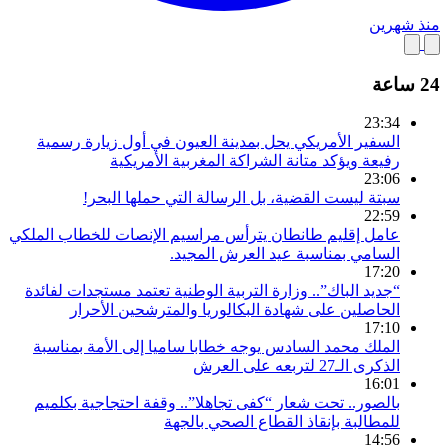
منذ شهرين
24 ساعة
23:34
السفير الأمريكي يحل بمدينة العيون في أول زيارة رسمية
رفيعة ويؤكد متانة الشراكة المغربية الأمريكية
23:06
سبتة ليست القضية، بل الرسالة التي حملها البحر!
22:59
عامل إقليم طانطان يترأس مراسيم الإنصات للخطاب الملكي
السامي بمناسبة عيد العرش المجيد.
17:20
“جديد الباك”.. وزارة التربية الوطنية تعتمد مستجدات لفائدة
الحاصلين على شهادة البكالوريا والمترشحين الأحرار
17:10
الملك محمد السادس يوجه خطابا ساميا إلى الأمة بمناسبة
الذكرى الـ27 لتربعه على العرش
16:01
بالصور.. تحت شعار “كفى تجاهلا”.. وقفة احتجاجية بكلميم
للمطالبة بإنقاذ القطاع الصحي بالجهة
14:56