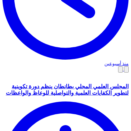
منذ أسبوعين
المجلس العلمي المحلي بطانطان ينظم دورة تكوينية
لتطوير الكفايات العلمية والتواصلية للوعاظ والواعظات