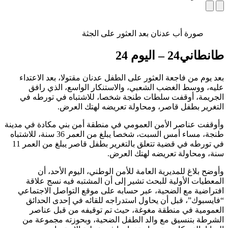
صورة أب عدنان بعد العثور على الجثة
طانطاني24 – اليوم 24
بعد يوم من فاجعة العثور على الطفل عدنان مقتولا، بعد الاعتداء
عليه، ووسط الغضب الشعبي، والاستنكار الواسع، الذي رافق
الجريمة، أوقفت سلطات طنجة شخصا، للاشتباه في تورطه في
التغرير بطفل قاصر، ومحاولة تعريضه لهتك العرض.
وأوقفت عناصر الأمن العمومي في منطقة أمن بني مكادة في مدينة
طنجة، مساء أمس السبت، شخصا يبلغ من العمر 36 سنة، للاشتباه
في تورطه في قضية تتعلق بالتغرير بطفل قاصر يبلغ من العمر 11
سنة، ومحاولة تعريضه لهتك العرض.
وأوضح بلاغ للمديرية العامة للأمن الوطني، اليوم الأحد، أن
المعطيات الأولية للبحث تشير إلى أن المشتبه فيه نسج علاقة
افتراضية مع الضحية، عبر حسابه على موقع التواصل الاجتماعي
“فايسبوك”، قبل أن يحاول استدراجه للقائه في إحدى الحدائق
العمومية في منطقة مغوغة، حيث تم توقيفه من قبل عناصر
الشرطة بتنسيق مع والد الطفل الضحية، وبحوزته مجموعة من