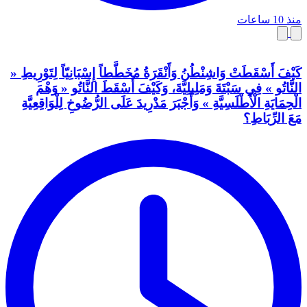
منذ 10 ساعات
كَيْفَ أَسْقَطَتْ وَاشِنْطُنُ وَأَنْقَرَةُ مُخَطَّطاً إِسْبَانِيّاً لِتَوْرِيطِ «
النَّاتُو » فِي سَبْتَةَ وَمَلِيلِيَّةَ، وَكَيْفَ أَسْقَطَ النَّاتُو « وَهْمَ
الْحِمَايَةِ الْأَطْلَسِيَّةِ » وَأَجْبَرَ مَدْرِيدَ عَلَى الرُّضُوخِ لِلْوَاقِعِيَّةِ
مَعَ الرِّبَاطِ؟