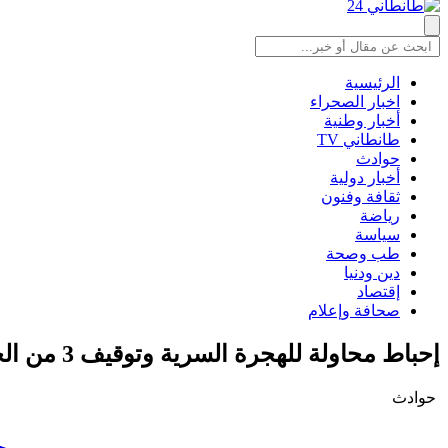
الرئيسية
اخبار الصحراء
أخبار وطنية
طانطاني TV
حوادث
أخبار دولية
ثقافة وفنون
رياضة
سياسة
طب وصحة
دين ودنيا
إقتصاد
صحافة وإعلام
إحباط محاولة للهجرة السرية وتوقيف 3 من الحراكة بطانطان
حوادث