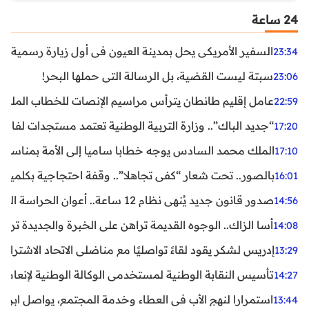
24 ساعة
السفير الأمريكي يحل بمدينة العيون في أول زيارة رسمية رفي
23:34
سبتة ليست القضية، بل الرسالة التي حملها البحر!
23:06
عامل إقليم طانطان يترأس مراسيم الإنصات للخطاب الملكي
22:59
“جديد الباك”.. وزارة التربية الوطنية تعتمد مستجدات لفائد
17:20
الملك محمد السادس يوجه خطابا ساميا إلى الأمة بمناسبة الذكرى الـ27 لتربع
17:10
بالصور.. تحت شعار “كفى تجاهلا”.. وقفة احتجاجية بكلميم ل
16:01
صدور قانون جديد يُنهي نظام 12 ساعة.. أعوان الحراسة الخاصة يستفيدون من المدة القانونية للشغل
14:56
أسا الزاك.. الوجوه القديمة تراهن على الخبرة والجديدة ترفع
14:08
إدريس لشكر يقود لقاءً تواصليًا مع مناضلي الاتحاد الاشتراكي
13:29
تأسيس النقابة الوطنية لمستخدمي الوكالة الوطنية لإنعاش ا
14:27
استمرارا لنهج الأب في العطاء وخدمة المجتمع، يواصل ابن ال
13:44