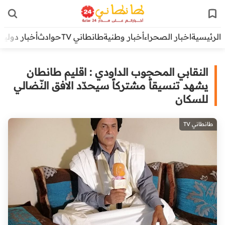
الرئيسية
اخبار الصحراء
أخبار وطنية
طانطاني TV
حوادث
أخبار دولية
النقابي المحجوب الداودي : اقليم طانطان
يشهد تنسيقاً مشتركاً سيحدّد الافق النّضالي
للسكان
طانطاني TV