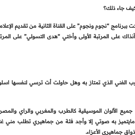
كيف جاء ذلك؟
ء في سن 17 لما شاركت ببرنامج “نجوم ونجوم” على القناة الثانية من تقديم الإعلا
ذاك على المرتبة الأولى وأختي “هدى التسولي” على المرتب
سلوب الفني الذي تمتاز به وهل حاولت أت ترسي لنفسها اسلوب
 جميع الألوان الموسيقية كالطرب والمغربي والراي والمصر
مايتميز به صوتي إلا وأجد فئة من جماهيري تطلب مني غنا
واق جماهيري الأعزاء
.