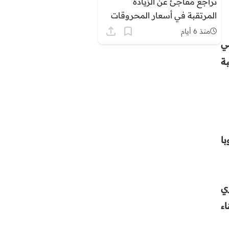
تراجع مفاجئ عن الزيادة
المرتقبة في أسعار المحروقات
بالمغرب وسط ترقب وتساءلات
منذ 6 أيام
مي
ة
ا
ي
ء