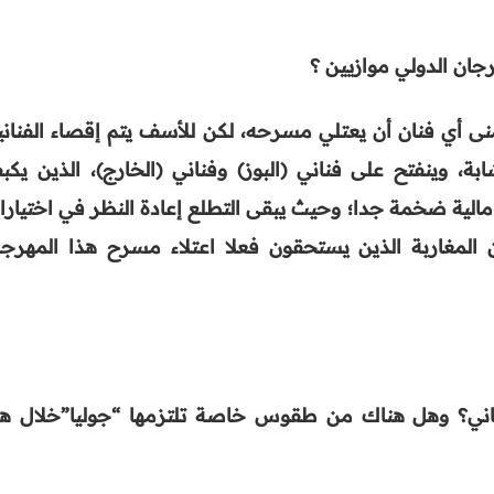
جان الدولي موازيين ؟
 أي فنان أن يعتلي مسرحه، لكن للأسف يتم إقصاء الفناني
بة، وينفتح على فناني (البوز) وفناني (الخارج)، الذين يكب
مالية ضخمة جدا؛ وحيث يبقى التطلع إعادة النظر في اختيارا
نين المغاربة الذين يستحقون فعلا اعتلاء مسرح هذا المهرجا
اني؟ وهل هناك من طقوس خاصة تلتزمها “جوليا”خلال هذ