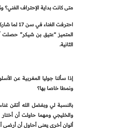
متى كانت بداية الإحتراف الفني؟ و
احترفت الغنا
المتميز “عتيق بن شيكر” حصلت آن
الثانية
.
إذا سألنا جوليا المغربية عن الأ
ونمطا خاصا بها؟
بالنسبة لي وبفضل الله أتقن غناء
والخليجي ومهما حاولت أن أختار 
ألوان أخرى يعني أحاول أن أرضي أذ