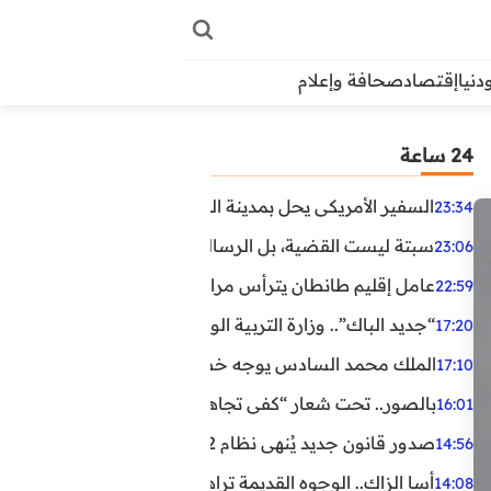
دنيا
إقتصاد
صحافة وإعلام
24 ساعة
السفير الأمريكي يحل بمدينة العيون في أول زيارة رسمية رفي
23:34
سبتة ليست القضية، بل الرسالة التي حملها البحر!
23:06
عامل إقليم طانطان يترأس مراسيم الإنصات للخطاب الملكي
22:59
“جديد الباك”.. وزارة التربية الوطنية تعتمد مستجدات لفائد
17:20
الملك محمد السادس يوجه خطابا ساميا إلى الأمة بمناسبة الذكرى الـ27 لتربع
17:10
بالصور.. تحت شعار “كفى تجاهلا”.. وقفة احتجاجية بكلميم ل
16:01
صدور قانون جديد يُنهي نظام 12 ساعة.. أعوان الحراسة الخاصة يستفيدون من المدة القانونية للشغل
14:56
أسا الزاك.. الوجوه القديمة تراهن على الخبرة والجديدة ترفع
14:08