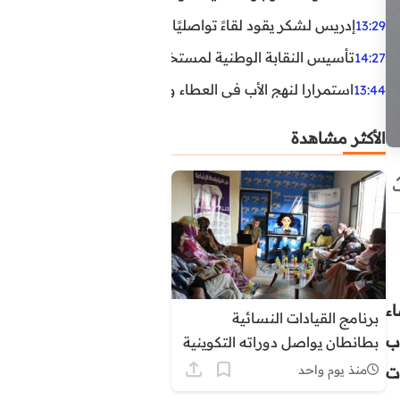
إدريس لشكر يقود لقاءً تواصليًا مع مناضلي الاتحاد الاشتراكي
13:29
تأسيس النقابة الوطنية لمستخدمي الوكالة الوطنية لإنعاش ا
14:27
استمرارا لنهج الأب في العطاء وخدمة المجتمع، يواصل ابن ال
13:44
الأكثر مشاهدة
ء
برنامج القيادات النسائية
ب
بطانطان يواصل دوراته التكوينية
حول التنظيم الترابي وأدوار
منذ يوم واحد
ت
المجالس المنتخبة