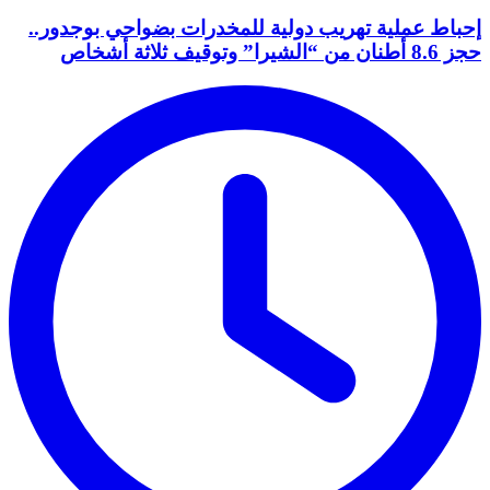
إحباط عملية تهريب دولية للمخدرات بضواحي بوجدور..
حجز 8.6 أطنان من “الشيرا” وتوقيف ثلاثة أشخاص