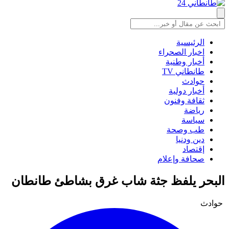
الرئيسية
اخبار الصحراء
أخبار وطنية
طانطاني TV
حوادث
أخبار دولية
ثقافة وفنون
رياضة
سياسة
طب وصحة
دين ودنيا
إقتصاد
صحافة وإعلام
البحر يلفظ جثة شاب غرق بشاطئ طانطان
حوادث