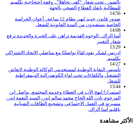
بالصور.. تحت شعار “كفى تجاهلا”.. وقفة احتجاجية بكلميم
للمطالبة بإنقاذ القطاع الصحي بالجهة
14:56
صدور قانون جديد يُنهي نظام 12 ساعة.. أعوان الحراسة
الخاصة يستفيدون من المدة القانونية للشغل
14:08
أسا الزاك.. الوجوه القديمة تراهن على الخبرة والجديدة ترفع
شعار التغيير
13:29
إدريس لشكر يقود لقاءً تواصليًا مع مناضلي الاتحاد الاشتراكي
بكلميم.
14:27
تأسيس النقابة الوطنية لمستخدمي الوكالة الوطنية لإنعاش
التشغيل والكفاءات تحت لواء الكونفدرالية الديمقراطية
للشغل
13:44
استمرارا لنهج الأب في العطاء وخدمة المجتمع، يواصل ابن
المرحوم بإذن الله الحاج محمد سالم إيدر، السيد النعمة إيدر،
مسيرته في العمل الاجتماعي وتشجيع الطاقات الشبابية
بإقليم آسا الزاك.
الأكثر مشاهدة