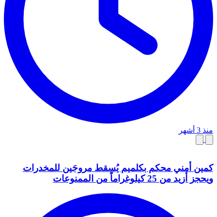
منذ 3 أشهر
كمين أمني محكم بكلميم يُسقط مروجَين للمخدرات
ويحجز أزيد من 25 كيلوغراماً من الممنوعات