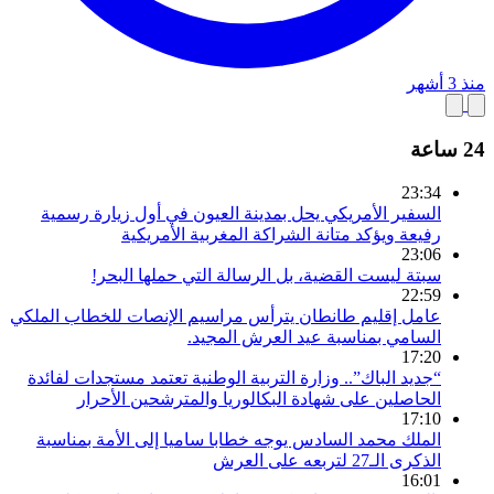
منذ 3 أشهر
24 ساعة
23:34
السفير الأمريكي يحل بمدينة العيون في أول زيارة رسمية
رفيعة ويؤكد متانة الشراكة المغربية الأمريكية
23:06
سبتة ليست القضية، بل الرسالة التي حملها البحر!
22:59
عامل إقليم طانطان يترأس مراسيم الإنصات للخطاب الملكي
السامي بمناسبة عيد العرش المجيد.
17:20
“جديد الباك”.. وزارة التربية الوطنية تعتمد مستجدات لفائدة
الحاصلين على شهادة البكالوريا والمترشحين الأحرار
17:10
الملك محمد السادس يوجه خطابا ساميا إلى الأمة بمناسبة
الذكرى الـ27 لتربعه على العرش
16:01