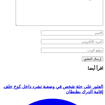
اقرأ أيضا
العثور على جثة شخص في وضعية تشرد داخل كوخ خلف
إقامة الدرك بطنطان