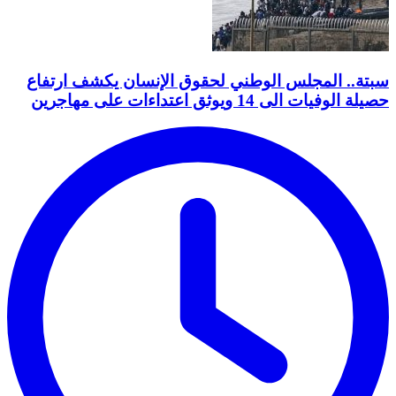
سبتة.. المجلس الوطني لحقوق الإنسان يكشف ارتفاع
حصيلة الوفيات الى 14 ويوثق اعتداءات على مهاجرين