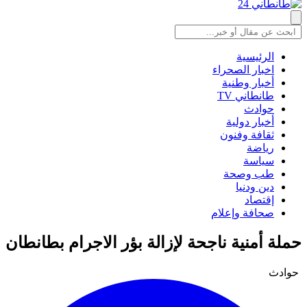
الرئيسية
اخبار الصحراء
أخبار وطنية
طانطاني TV
حوادث
أخبار دولية
ثقافة وفنون
رياضة
سياسة
طب وصحة
دين ودنيا
إقتصاد
صحافة وإعلام
حملة أمنية ناجحة لإزالة بؤر الاجرام بطانطان
حوادث