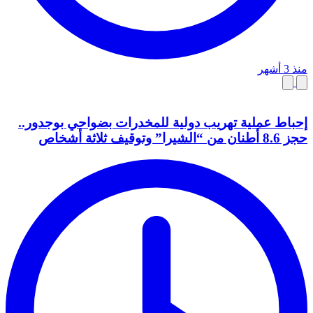
منذ 3 أشهر
إحباط عملية تهريب دولية للمخدرات بضواحي بوجدور..
حجز 8.6 أطنان من “الشيرا” وتوقيف ثلاثة أشخاص