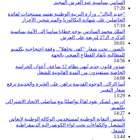
السامي بمناسبة عيد العرش المجيد.
17:20
“جديد الباك”.. وزارة التربية الوطنية تعتمد مستجدات لفائدة
الحاصلين على شهادة البكالوريا والمترشحين الأحرار
17:10
الملك محمد السادس يوجه خطابا ساميا إلى الأمة بمناسبة
الذكرى الـ27 لتربعه على العرش
16:01
بالصور.. تحت شعار “كفى تجاهلا”.. وقفة احتجاجية بكلميم
للمطالبة بإنقاذ القطاع الصحي بالجهة
14:56
صدور قانون جديد يُنهي نظام 12 ساعة.. أعوان الحراسة
الخاصة يستفيدون من المدة القانونية للشغل
14:08
أسا الزاك.. الوجوه القديمة تراهن على الخبرة والجديدة ترفع
شعار التغيير
13:29
إدريس لشكر يقود لقاءً تواصليًا مع مناضلي الاتحاد الاشتراكي
بكلميم.
14:27
تأسيس النقابة الوطنية لمستخدمي الوكالة الوطنية لإنعاش
التشغيل والكفاءات تحت لواء الكونفدرالية الديمقراطية
للشغل
13:44