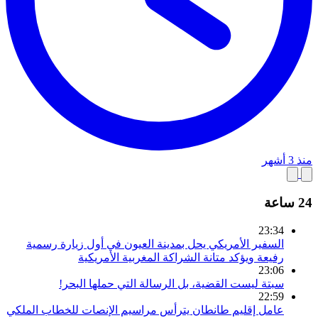
منذ 3 أشهر
24 ساعة
23:34
السفير الأمريكي يحل بمدينة العيون في أول زيارة رسمية
رفيعة ويؤكد متانة الشراكة المغربية الأمريكية
23:06
سبتة ليست القضية، بل الرسالة التي حملها البحر!
22:59
عامل إقليم طانطان يترأس مراسيم الإنصات للخطاب الملكي