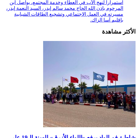
استمرارا لنهج الأب في العطاء وخدمة المجتمع، يواصل ابن
المرحوم بإذن الله الحاج محمد سالم إيدر، السيد النعمة إيدر،
مسيرته في العمل الاجتماعي وتشجيع الطاقات الشبابية
بإقليم آسا الزاك.
الأكثر مشاهدة
شاطئ فم الواد يرفع «اللواء الأزرق» للسنة الـ19 على