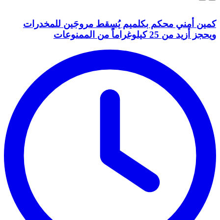
كمين أمني محكم بكلميم يُسقط مروجَين للمخدرات
ويحجز أزيد من 25 كيلوغراماً من الممنوعات