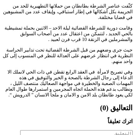
كثّفت عناصر الشرطة بطانطان من حملاتها التطهيرية للحد من
الجريمة بكل أشكالها في إطار استباقي، وإيقاف عدد من المشبوهين
في قضايا مختلفة.
وقامت دورية للشرطة القضائية ليلة الاحد – الاثنين بحملة تمشيطية
بالحي الجديد ، لتتمكن من اعتقال عدد من أصحاب السوابق
والمشرملين في الزنقة 10 قرب فرن لعبيد .
حيث جرى وضعهم من قبل الشرطة القضائية تحت تدابير الحراسة
النظرية في انتظار عرضهم على العدالة للنظر في المنسوب إلى كل
واحد منهم.
وفي تصريح لامرأة في العقد الرابع تقطن في ذات الحي لانملك الا
الدعاء إلى رجال الشرطة بالصحة و الخير والتوفيق في هذه
المهمات الصعبة والخطيرة في مواجهة الصعاليك منتصف الليل ،
ونطالب بدعم هذه الحملة اتجاه المجرمين و استمرارها طوال العام
لكي يعود طانطان بلد الامن و الامان و ملجأ الانسان ” الدرويش “.
التعاليق (0)
اترك تعليقاً