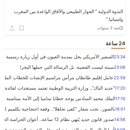
الندوة الدولية ” الجوار الطبيعي والآفاق الواعدة بين المغرب
واسبانيا “
منذ 3 سنوات
24 ساعة
السفير الأمريكي يحل بمدينة العيون في أول زيارة رسمية رفيع
23:34
سبتة ليست القضية، بل الرسالة التي حملها البحر!
23:06
عامل إقليم طانطان يترأس مراسيم الإنصات للخطاب الملكي 
22:59
“جديد الباك”.. وزارة التربية الوطنية تعتمد مستجدات لفائدة ا
17:20
الملك محمد السادس يوجه خطابا ساميا إلى الأمة بمناسبة الذكرى الـ27 لتربعه 
17:10
بالصور.. تحت شعار “كفى تجاهلا”.. وقفة احتجاجية بكلميم للمط
16:01
صدور قانون جديد يُنهي نظام 12 ساعة.. أعوان الحراسة الخاصة يستفيدون من المدة القانونية للشغل
14:56
أسا الزاك.. الوجوه القديمة تراهن على الخبرة والجديدة ترفع ش
14:08