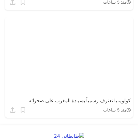
الْأَطْلَسِيَّةِ » وَأَجْبَرَ مَدْرِيدَ عَلَى الرُّضُوخِ لِلْوَاقِعِيَّةِ مَعَ الرِّبَاطِ؟
منذ 5 ساعات
كولومبيا تعترف رسمياً بسيادة المغرب على صحرائه.
منذ 5 ساعات