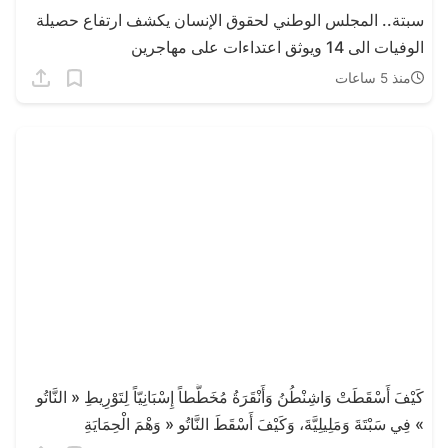
سبتة.. المجلس الوطني لحقوق الإنسان يكشف ارتفاع حصيلة
الوفيات الى 14 ويوثق اعتداءات على مهاجرين
منذ 5 ساعات
كَيْفَ أَسْقَطَتْ وَاشِنْطُنُ وَأَنْقَرَةُ مُخَطَّطاً إِسْبَانِيّاً لِتَوْرِيطِ « النَّاتُو
» فِي سَبْتَةَ وَمَلِيلِيَّةَ، وَكَيْفَ أَسْقَطَ النَّاتُو « وَهْمَ الْحِمَايَةِ