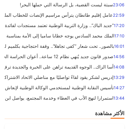
سبتة ليست القضية، بل الرسالة التي حملها البحر!
23:06
عامل إقليم طانطان يترأس مراسيم الإنصات للخطاب الملكي 
22:59
“جديد الباك”.. وزارة التربية الوطنية تعتمد مستجدات لفائدة ا
17:20
الملك محمد السادس يوجه خطابا ساميا إلى الأمة بمناسبة الذكرى الـ27 لتربعه 
17:10
بالصور.. تحت شعار “كفى تجاهلا”.. وقفة احتجاجية بكلميم للمط
16:01
صدور قانون جديد يُنهي نظام 12 ساعة.. أعوان الحراسة الخاصة يستفيدون من المدة القانونية للشغل
14:56
أسا الزاك.. الوجوه القديمة تراهن على الخبرة والجديدة ترفع ش
14:08
إدريس لشكر يقود لقاءً تواصليًا مع مناضلي الاتحاد الاشتراكي 
13:29
تأسيس النقابة الوطنية لمستخدمي الوكالة الوطنية لإنعاش ال
14:27
استمرارا لنهج الأب في العطاء وخدمة المجتمع، يواصل ابن الم
13:44
الأكثر مشاهدة