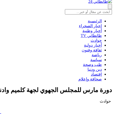
الرئيسية
اخبار الصحراء
أخبار وطنية
طانطاني TV
حوادث
أخبار دولية
ثقافة وفنون
رياضة
سياسة
طب وصحة
دين ودنيا
إقتصاد
صحافة وإعلام
دورة مارس للمجلس الجهوي لجهة كلميم وادنو
حوادث