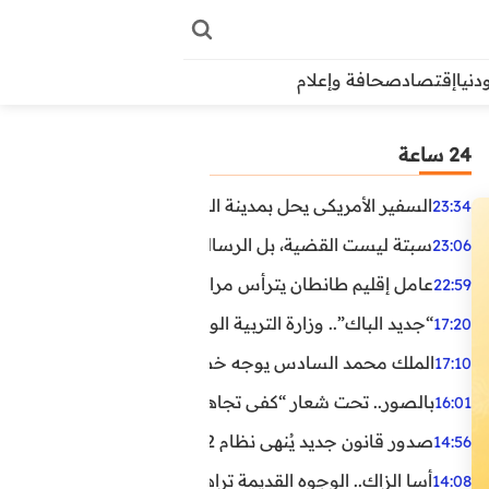
دنيا
إقتصاد
صحافة وإعلام
24 ساعة
السفير الأمريكي يحل بمدينة العيون في أول زيارة رسمية رفي
23:34
سبتة ليست القضية، بل الرسالة التي حملها البحر!
23:06
عامل إقليم طانطان يترأس مراسيم الإنصات للخطاب الملكي
22:59
“جديد الباك”.. وزارة التربية الوطنية تعتمد مستجدات لفائد
17:20
الملك محمد السادس يوجه خطابا ساميا إلى الأمة بمناسبة الذكرى الـ27 لتربع
17:10
بالصور.. تحت شعار “كفى تجاهلا”.. وقفة احتجاجية بكلميم ل
16:01
صدور قانون جديد يُنهي نظام 12 ساعة.. أعوان الحراسة الخاصة يستفيدون من المدة القانونية للشغل
14:56
أسا الزاك.. الوجوه القديمة تراهن على الخبرة والجديدة ترفع
14:08