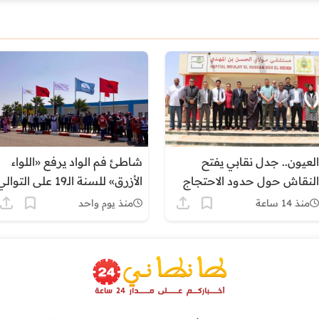
العيون.. جدل نقابي يفتح
شاطئ فم الواد يرفع «اللواء
النقاش حول حدود الاحتجاج
الأزرق» للسنة الـ19 على التوال
وتطبيق القانون داخل القطاع
برسم صيف 2026
منذ 14 ساعة
منذ يوم واحد
الصحي