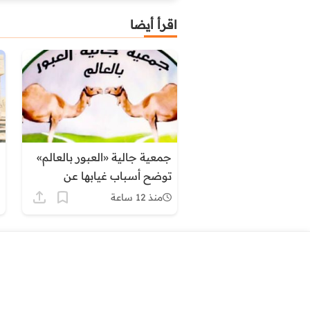
اقرأ أيضا
جمعية جالية «العبور بالعالم»
توضح أسباب غيابها عن
فعاليات اليوم الوطني للمهاجر
منذ 12 ساعة
بطانطان