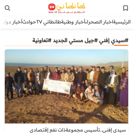
الرئيسية
اخبار الصحراء
أخبار وطنية
طانطاني TV
حوادث
أخبار دولية
#سيدي إفني #جيل مستي الجديد #تعاونية
سيدي إفني..تأسيس مجموعةذات نفع إقتصادي