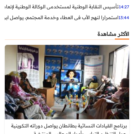
تأسيس النقابة الوطنية لمستخدمي الوكالة الوطنية لإنعاش ا
14:27
استمرارا لنهج الأب في العطاء وخدمة المجتمع، يواصل ابن ال
13:44
الأكثر مشاهدة
برنامج القيادات النسائية بطانطان يواصل دوراته التكوينية
حول التنظيم الترابي وأدوار المجالس المنتخبة