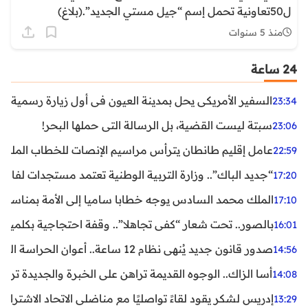
ل50تعاونية تحمل إسم “جيل مستي الجديد”.(بلاغ)
منذ 5 سنوات
24 ساعة
السفير الأمريكي يحل بمدينة العيون في أول زيارة رسمية رفي
23:34
سبتة ليست القضية، بل الرسالة التي حملها البحر!
23:06
عامل إقليم طانطان يترأس مراسيم الإنصات للخطاب الملكي
22:59
“جديد الباك”.. وزارة التربية الوطنية تعتمد مستجدات لفائد
17:20
الملك محمد السادس يوجه خطابا ساميا إلى الأمة بمناسبة الذكرى الـ27 لتربع
17:10
بالصور.. تحت شعار “كفى تجاهلا”.. وقفة احتجاجية بكلميم ل
16:01
صدور قانون جديد يُنهي نظام 12 ساعة.. أعوان الحراسة الخاصة يستفيدون من المدة القانونية للشغل
14:56
أسا الزاك.. الوجوه القديمة تراهن على الخبرة والجديدة ترفع
14:08
إدريس لشكر يقود لقاءً تواصليًا مع مناضلي الاتحاد الاشتراكي
13:29