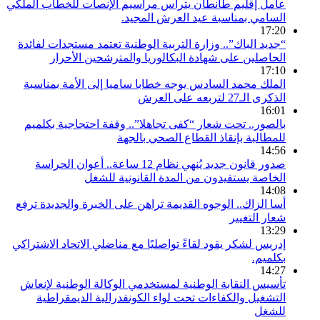
عامل إقليم طانطان يترأس مراسيم الإنصات للخطاب الملكي
السامي بمناسبة عيد العرش المجيد.
17:20
“جديد الباك”.. وزارة التربية الوطنية تعتمد مستجدات لفائدة
الحاصلين على شهادة البكالوريا والمترشحين الأحرار
17:10
الملك محمد السادس يوجه خطابا ساميا إلى الأمة بمناسبة
الذكرى الـ27 لتربعه على العرش
16:01
بالصور.. تحت شعار “كفى تجاهلا”.. وقفة احتجاجية بكلميم
للمطالبة بإنقاذ القطاع الصحي بالجهة
14:56
صدور قانون جديد يُنهي نظام 12 ساعة.. أعوان الحراسة
الخاصة يستفيدون من المدة القانونية للشغل
14:08
أسا الزاك.. الوجوه القديمة تراهن على الخبرة والجديدة ترفع
شعار التغيير
13:29
إدريس لشكر يقود لقاءً تواصليًا مع مناضلي الاتحاد الاشتراكي
بكلميم.
14:27
تأسيس النقابة الوطنية لمستخدمي الوكالة الوطنية لإنعاش
التشغيل والكفاءات تحت لواء الكونفدرالية الديمقراطية
للشغل